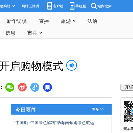
建网站
网站无障碍
客户端
手机版
站内搜索
新华访谈
直播
旅游
法治
信息
市县
南开启购物模式
：
今日要闻
更多 >>
“中国船+中国绿色燃料”助海南领跑绿色航运