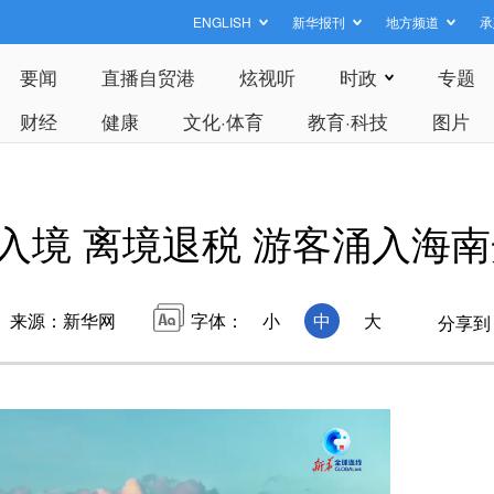
ENGLISH
新华报刊
地方频道
承
要闻
直播自贸港
炫视听
时政
专题
财经
健康
文化·体育
教育·科技
图片
入境 离境退税 游客涌入海
来源：新华网
字体：
小
中
大
分享到