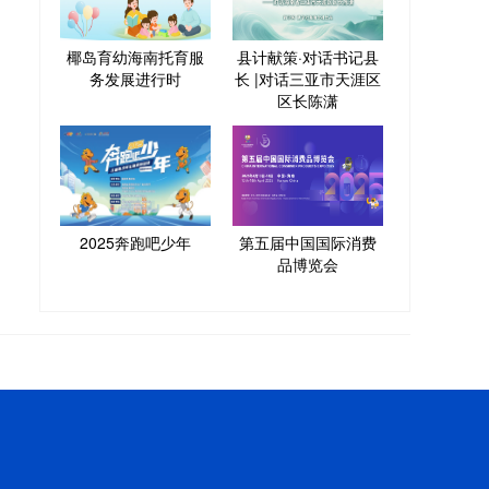
椰岛育幼海南托育服
县计献策·对话书记县
务发展进行时
长 |对话三亚市天涯区
区长陈潇
2025奔跑吧少年
第五届中国国际消费
品博览会