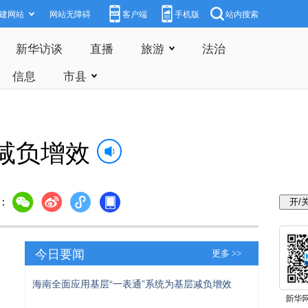
建网站
网站无障碍
客户端
手机版
站内搜索
新华访谈
直播
旅游
法治
信息
市县
减负增效
：
今日要闻
更多 >>
海南全面应用基层“一表通”系统为基层减负增效