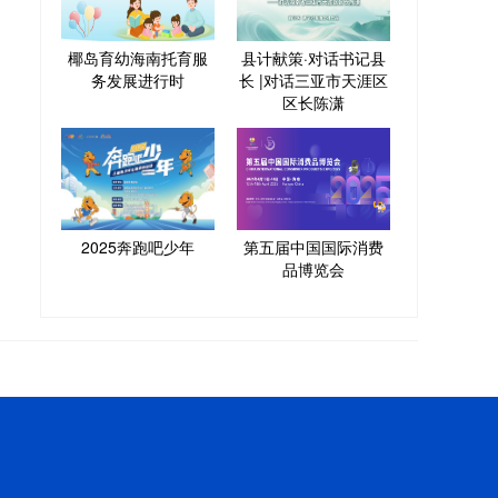
椰岛育幼海南托育服
县计献策·对话书记县
务发展进行时
长 |对话三亚市天涯区
区长陈潇
2025奔跑吧少年
第五届中国国际消费
品博览会