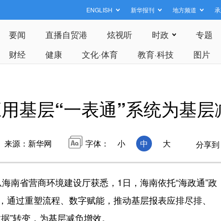
ENGLISH
新华报刊
地方频道
承
要闻
直播自贸港
炫视听
时政
专题
财经
健康
文化·体育
教育·科技
图片
用基层“一表通”系统为基层
来源：新华网
字体：
小
中
大
分享到
南省营商环境建设厅获悉，1日，海南依托“海政通”政
统，通过重塑流程、数字赋能，推动基层报表应排尽排、
数据”转变，为基层减负增效。