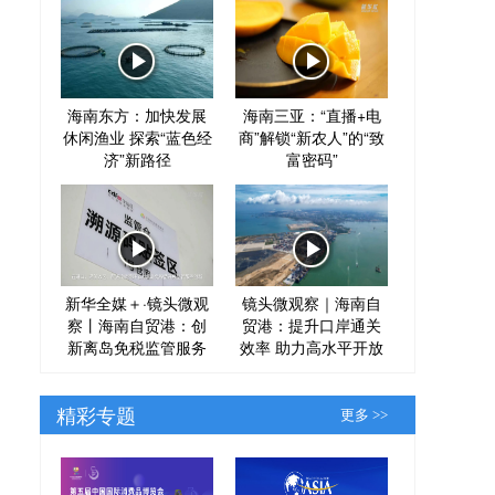
海南东方：加快发展
海南三亚：“直播+电
休闲渔业 探索“蓝色经
商”解锁“新农人”的“致
济”新路径
富密码”
新华全媒＋·镜头微观
镜头微观察｜海南自
察丨海南自贸港：创
贸港：提升口岸通关
新离岛免税监管服务
效率 助力高水平开放
精彩专题
更多 >>