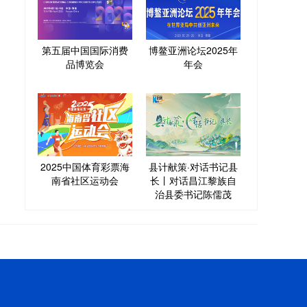
第五届中国国际消费
博鳌亚洲论坛2025年
品博览会
年会
2025中国体育彩票海
县计献策·对话书记县
南省社区运动会
长丨对话昌江黎族自
治县委书记陈儒茂