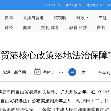
ENGLISH
新华报刊
地方频道
承
要闻
直播自贸港
炫视听
时政
专题
财经
健康
文化·体育
教育·科技
图片
自贸港核心政策落地法治保障
来源：新华网
字体：
小
中
大
分享到
年是海南自由贸易港封关运作、扩大开放之年。在《中华
自由贸易港法）公布实施四周年之际，6月5日下午，中
策落地的法治保障——落实《中华人民共和国海南自由贸