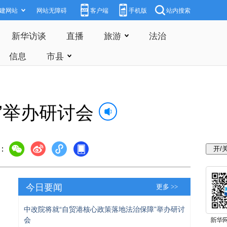
建网站
网站无障碍
客户端
手机版
站内搜索
新华访谈
直播
旅游
法治
信息
市县
”举办研讨会
：
今日要闻
更多 >>
中改院将就“自贸港核心政策落地法治保障”举办研讨
会