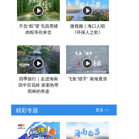
不负“粽”望 屯昌黑猪
微视频丨海口人唱
肉粽等你来尝
《环保人之歌》
四季旅行｜走进海南
飞鱼“猎手” 南海逐浪
琼中百花岭 探索热带
雨林的奇迹
精彩专题
更多 >>