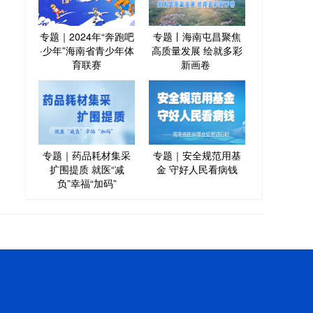
专题｜2024年“奔跑吧
专题丨海南屯昌聚焦
·少年”海南省青少年体
高质量发展 绘就多彩
育联赛
新画卷
专题｜药品耗材集采
专题｜安全规范用基
扩围提质 就医“减
金 守好人民看病钱
负”幸福“加码”