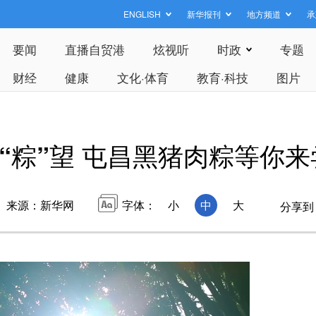
ENGLISH
新华报刊
地方频道
承
要闻
直播自贸港
炫视听
时政
专题
财经
健康
文化·体育
教育·科技
图片
“粽”望 屯昌黑猪肉粽等你来
来源：新华网
字体：
小
中
大
分享到