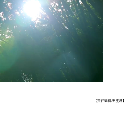
【责任编辑:王雯君】