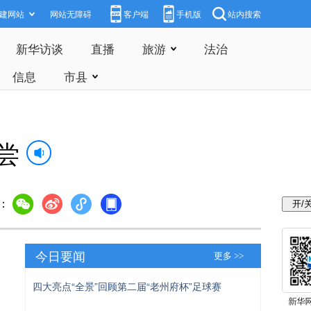
建网站
网站无障碍
客户端
手机版
站内搜索
新华访谈
直播
旅游
法治
信息
市县
尝
：
今日要闻
更多 >>
四大亮点“全景”回顾第二届“老州府杯”足球赛