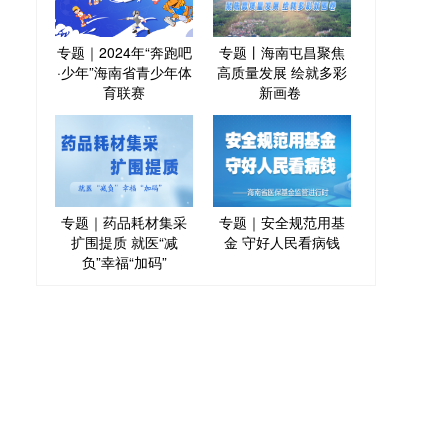
专题｜2024年“奔跑吧
专题丨海南屯昌聚焦
·少年”海南省青少年体
高质量发展 绘就多彩
育联赛
新画卷
专题｜药品耗材集采
专题｜安全规范用基
扩围提质 就医“减
金 守好人民看病钱
负”幸福“加码”