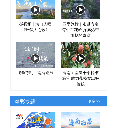
微视频丨海口人唱
四季旅行｜走进海南
《环保人之歌》
琼中百花岭 探索热带
雨林的奇迹
飞鱼“猎手” 南海逐浪
海南：基层干部精准
施策 助力荔枝卖出好
价钱
精彩专题
更多 >>