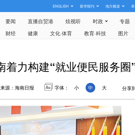
ENGLISH
新华报刊
地方频道
承
要闻
直播自贸港
炫视听
时政
专题
财经
健康
文化·体育
教育·科技
图片
南着力构建“就业便民服务圈
来源：海南日报
字体：
小
中
大
分享