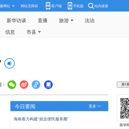
建网站
网站无障碍
客户端
手机版
站内搜索
新华访谈
直播
旅游
法治
信息
市县
”
到：
今日要闻
更多 >>
海南着力构建“就业便民服务圈”