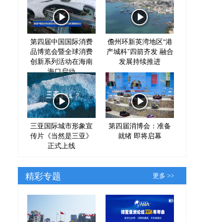
第四届中国国际消费
儋州环新英湾地区“港
品博览会暨全球消费
产城科”四箭齐发 融合
创新系列活动在海南
发展持续推进
海口启动
三亚国际城市形象宣
第四届消博会：准备
传片《当然是三亚》
就绪 即将启幕
正式上线
精彩专题
更多 >>