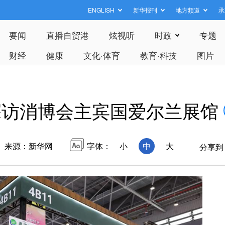
ENGLISH
新华报刊
地方频道
承
要闻
直播自贸港
炫视听
时政
专题
财经
健康
文化·体育
教育·科技
图片
探访消博会主宾国爱尔兰展馆
来源：新华网
字体：
小
中
大
分享到