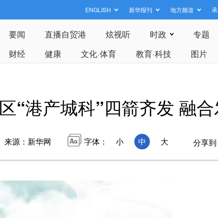
ENGLISH
新华报刊
地方频道
承
要闻
直播自贸港
炫视听
时政
专题
财经
健康
文化·体育
教育·科技
图片
区“港产城科”四箭齐发 融
来源：新华网
字体：
小
中
大
分享到