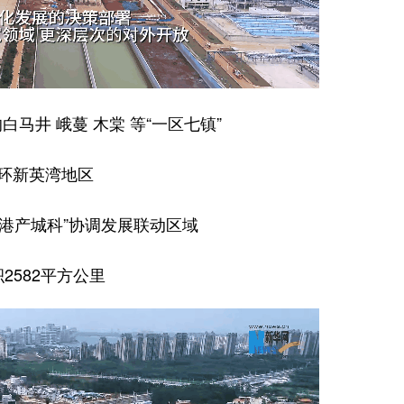
马井 峨蔓 木棠 等“一区七镇”
环新英湾地区
“港产城科”协调发展联动区域
2582平方公里