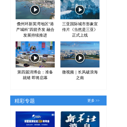
儋州环新英湾地区“港
三亚国际城市形象宣
产城科”四箭齐发 融合
传片《当然是三亚》
发展持续推进
正式上线
第四届消博会：准备
微视频｜长风破浪海
就绪 即将启幕
之南
精彩专题
更多 >>