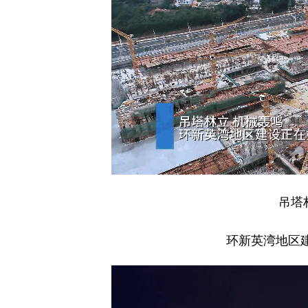
吊塔
环新英湾地区