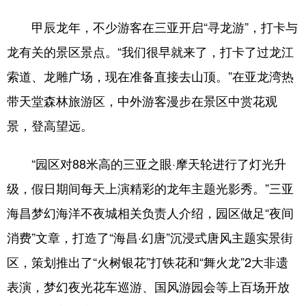
甲辰龙年，不少游客在三亚开启“寻龙游”，打卡与
龙有关的景区景点。“我们很早就来了，打卡了过龙江
索道、龙雕广场，现在准备直接去山顶。”在亚龙湾热
带天堂森林旅游区，中外游客漫步在景区中赏花观
景，登高望远。
“园区对88米高的三亚之眼·摩天轮进行了灯光升
级，假日期间每天上演精彩的龙年主题光影秀。”三亚
海昌梦幻海洋不夜城相关负责人介绍，园区做足“夜间
消费”文章，打造了“海昌·幻唐”沉浸式唐风主题实景街
区，策划推出了“火树银花”打铁花和“舞火龙”2大非遗
表演，梦幻夜光花车巡游、国风游园会等上百场开放