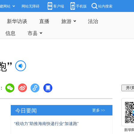
建网站
网站无障碍
客户端
手机版
站内搜索
新华访谈
直播
旅游
法治
信息
市县
跑”
：
今日要闻
更多 >>
“税动力”助推海南快递行业“加速跑”