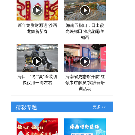
新年龙腾财源进 沙画
海南五指山：日出霞
龙舞贺新春
光映梯田 流光溢彩美
如画
海口：“冬”“夏”着装切
海南省史志馆开展“红
换仅用一周左右
领巾讲解员”实践营培
训活动
精彩专题
更多 >>