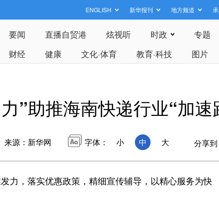
ENGLISH
新华报刊
地方频道
承
要闻
直播自贸港
炫视听
时政
专题
财经
健康
文化·体育
教育·科技
图片
动力”助推海南快递行业“加速
来源：新华网
字体：
小
中
大
分享到
发力，落实优惠政策，精细宣传辅导，以精心服务为快