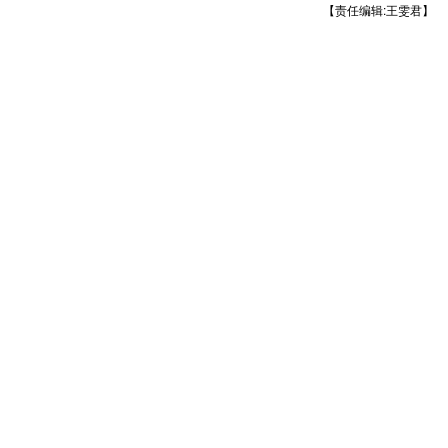
【责任编辑:王雯君】