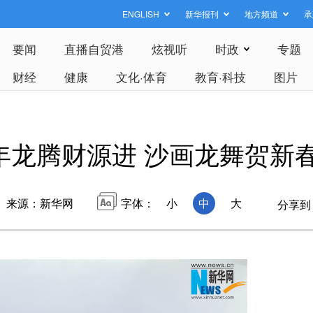
ENGLISH
新华报刊
地方频道
承
要闻
直播自贸港
炫视听
时政
专题
财经
健康
文化·体育
教育·科技
图片
年龙腾财源进 沙画龙舞贺新
来源：新华网
字体：
小
中
大
分享到