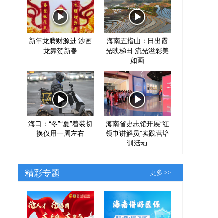
新年龙腾财源进 沙画
海南五指山：日出霞
龙舞贺新春
光映梯田 流光溢彩美
如画
海口：“冬”“夏”着装切
海南省史志馆开展“红
换仅用一周左右
领巾讲解员”实践营培
训活动
精彩专题
更多 >>