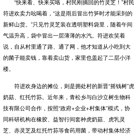
“快来看、快来买咯，村民刚摘回的竹灵芝！”村民
符进欢卖力吆喝着，“这是雨后冒出竹笋时才能采到的
新鲜山货。”只见竹灵芝装在透明塑料袋里，随着午间
气温升高，袋中冒出一层薄薄的水汽。符进欢笑着
说，自从村里通了路、通了网，他才知道从小吃到大
的菌子能卖钱，靠着卖山货，家里也盖起了二层小洋
楼。
符进欢身边的摊位，则是拥处村的新晋“摇钱树”虎
奶菇、红托竹荪。近年来，青松乡与白沙立树生物科
技有限公司合作，按照“政府+企业+村集体”模式，协
同科研机构在橡胶、益智行间套种虎奶菇、虎乳灵
芝、赤灵芝及红托竹荪等食药用菌，带动村集体经济