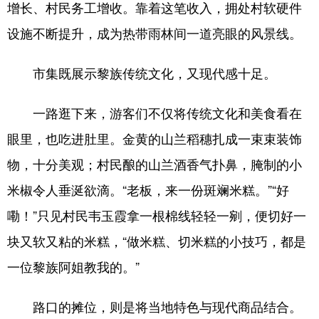
增长、村民务工增收。靠着这笔收入，拥处村软硬件
设施不断提升，成为热带雨林间一道亮眼的风景线。
市集既展示黎族传统文化，又现代感十足。
一路逛下来，游客们不仅将传统文化和美食看在
眼里，也吃进肚里。金黄的山兰稻穗扎成一束束装饰
物，十分美观；村民酿的山兰酒香气扑鼻，腌制的小
米椒令人垂涎欲滴。“老板，来一份斑斓米糕。”“好
嘞！”只见村民韦玉霞拿一根棉线轻轻一剜，便切好一
块又软又粘的米糕，“做米糕、切米糕的小技巧，都是
一位黎族阿姐教我的。”
路口的摊位，则是将当地特色与现代商品结合。