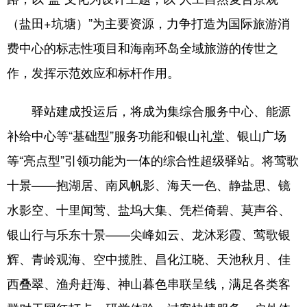
（盐田+坑塘）”为主要资源，力争打造为国际旅游消
费中心的标志性项目和海南环岛全域旅游的传世之
作，发挥示范效应和标杆作用。
驿站建成投运后，将成为集综合服务中心、能源
补给中心等“基础型”服务功能和银山礼堂、银山广场
等“亮点型”引领功能为一体的综合性超级驿站。将莺歌
十景——抱湖居、南风帆影、海天一色、静盐思、镜
水影空、十里闻莺、盐坞大集、凭栏倚碧、莫声谷、
银山行与乐东十景——尖峰如云、龙沐彩霞、莺歌银
辉、青岭观海、空中揽胜、昌化江晓、天池秋月、佳
西叠翠、渔舟赶海、神山暮色串联呈线，满足各类客