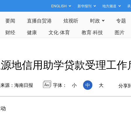
ENGLISH
新华报刊
地方频道
承
要闻
直播自贸港
炫视听
时政
专题
财经
健康
文化·体育
教育·科技
图片
生源地信用助学贷款受理工作
来源：海南日报
字体：
小
中
大
分享
启动