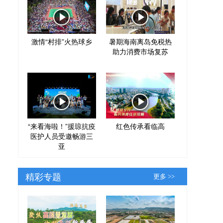
激情“村排”火热球乡
暑期海南离岛免税热
助力消费市场复苏
“来看海啦！”援琼抗疫
红色传承看临高
医护人员受邀畅游三
亚
精彩专题
更多 >>