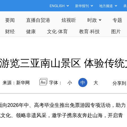
ENGLISH
新华报刊
地方频道
承
要闻
直播自贸港
炫视听
时政
专题
财经
健康
文化·体育
教育·科技
图片
游览三亚南山景区 体验传统
来源：新华网
字体：
小
中
大
分享到
向2026年中、高考毕业生推出免票游园专项活动，助力
统文化、领略非遗风采，邀学子携亲友奔赴山海，开启青