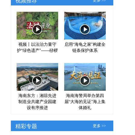
更多 >>
视频丨以法治力量守
启用“海龟之家”构建全
护“绿色遗产”——桫椤
链条保护体系
海南东方：湘琼先进
海南海警局举办第四
制造业共建产业园建
届“大海的见证”海上集
设有序推进
体婚礼
精彩专题
更多 >>