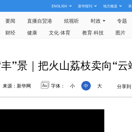
ENGLISH
新华报刊
地方频道
承
要闻
直播自贸港
炫视听
时政
专题
财经
健康
文化·体育
教育·科技
图片
“丰”景｜把火山荔枝卖向“云
来源：新华网
字体：
小
中
大
分享到