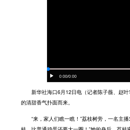
0:00
/0:00
新华社海口6月12日电（记者陈子薇、赵叶
的清甜香气扑面而来。
“来，家人们瞧一瞧！”荔枝树旁，一名主播
枝，比普通鸡蛋还要大一圈！”她的身后，荔枝