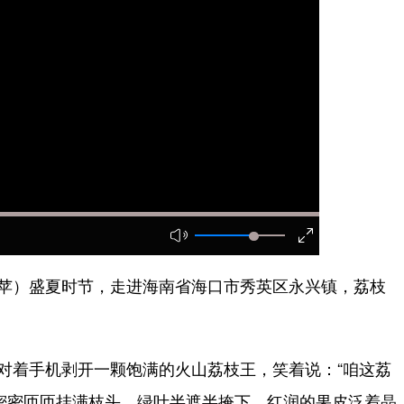
苹）盛夏时节，走进海南省海口市秀英区永兴镇，荔枝
对着手机剥开一颗饱满的火山荔枝王，笑着说：“咱这荔
密密匝匝挂满枝头，绿叶半遮半掩下，红润的果皮泛着晶