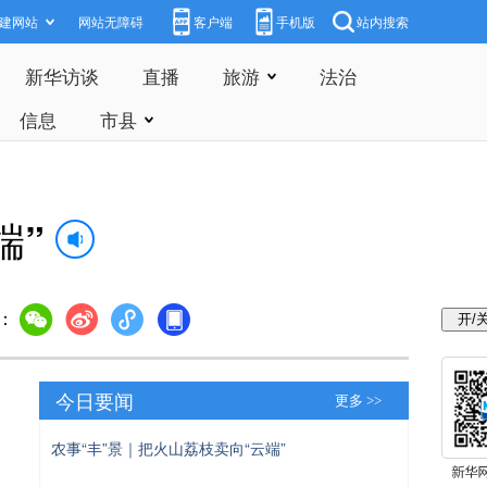
建网站
网站无障碍
客户端
手机版
站内搜索
新华访谈
直播
旅游
法治
信息
市县
端”
：
今日要闻
更多 >>
农事“丰”景｜把火山荔枝卖向“云端”