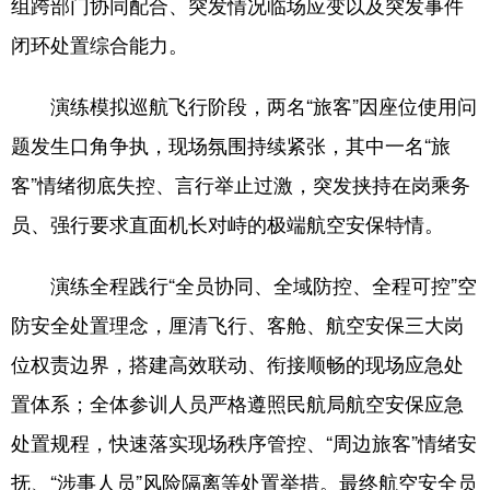
组跨部门协同配合、突发情况临场应变以及突发事件
闭环处置综合能力。
演练模拟巡航飞行阶段，两名“旅客”因座位使用问
题发生口角争执，现场氛围持续紧张，其中一名“旅
客”情绪彻底失控、言行举止过激，突发挟持在岗乘务
员、强行要求直面机长对峙的极端航空安保特情。
演练全程践行“全员协同、全域防控、全程可控”空
防安全处置理念，厘清飞行、客舱、航空安保三大岗
位权责边界，搭建高效联动、衔接顺畅的现场应急处
置体系；全体参训人员严格遵照民航局航空安保应急
处置规程，快速落实现场秩序管控、“周边旅客”情绪安
抚、“涉事人员”风险隔离等处置举措。最终航空安全员