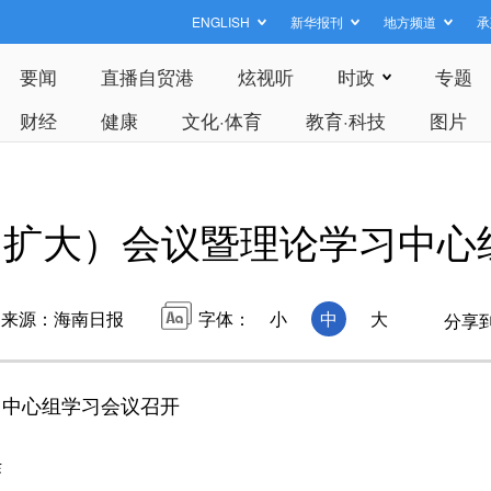
ENGLISH
新华报刊
地方频道
承
要闻
直播自贸港
炫视听
时政
专题
财经
健康
文化·体育
教育·科技
图片
（扩大）会议暨理论学习中心
来源：海南日报
字体：
小
中
大
分享
习中心组学习会议召开
作