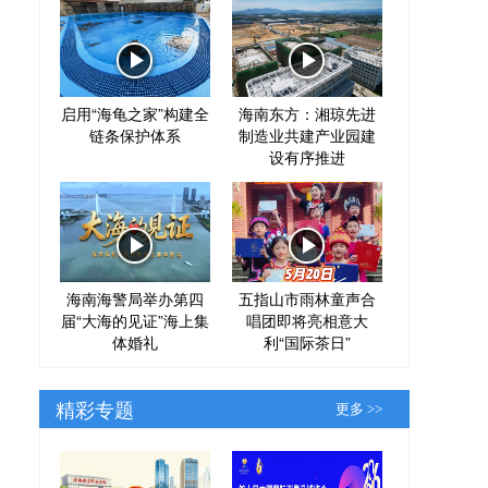
启用“海龟之家”构建全
海南东方：湘琼先进
链条保护体系
制造业共建产业园建
设有序推进
海南海警局举办第四
五指山市雨林童声合
届“大海的见证”海上集
唱团即将亮相意大
体婚礼
利“国际茶日”
精彩专题
更多 >>