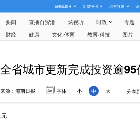
ENGLISH
新华报刊
地方频道
承
要闻
直播自贸港
炫视听
时政
专题
财经
健康
文化·体育
教育·科技
图片
全省城市更新完成投资逾95
来源：海南日报
字体：
小
中
大
分享
亿元