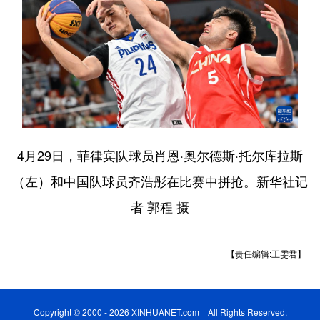
4月29日，菲律宾队球员肖恩·奥尔德斯·托尔库拉斯
（左）和中国队球员齐浩彤在比赛中拼抢。新华社记
者 郭程 摄
【责任编辑:王雯君】
Copyright © 2000 - 2026 XINHUANET.com All Rights Reserved.