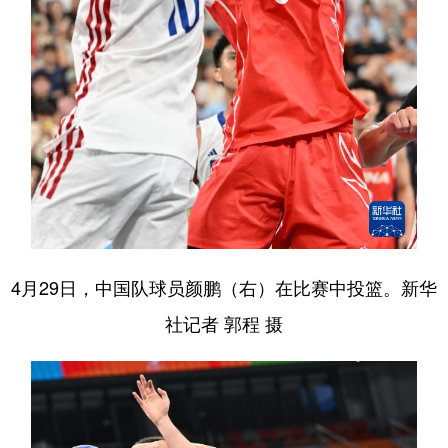
4月29日，中国队球员颜鹏（右）在比赛中投篮。新华
社记者 郭程 摄