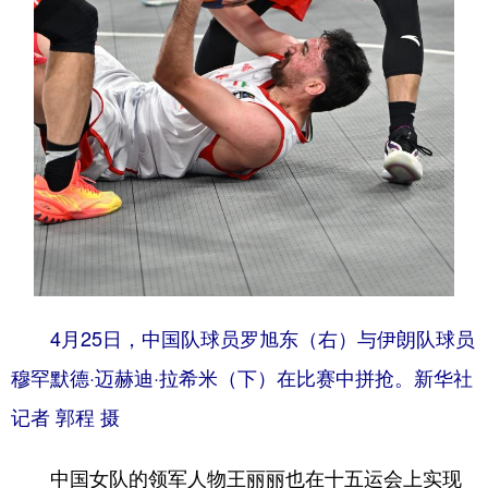
4月25日，中国队球员罗旭东（右）与伊朗队球员
穆罕默德·迈赫迪·拉希米（下）在比赛中拼抢。新华社
记者 郭程 摄
中国女队的领军人物王丽丽也在十五运会上实现