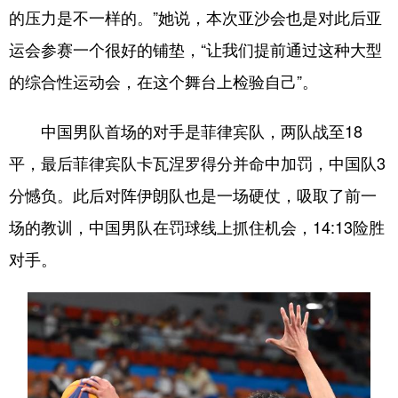
的压力是不一样的。”她说，本次亚沙会也是对此后亚
运会参赛一个很好的铺垫，“让我们提前通过这种大型
的综合性运动会，在这个舞台上检验自己”。
中国男队首场的对手是菲律宾队，两队战至18
平，最后菲律宾队卡瓦涅罗得分并命中加罚，中国队3
分憾负。此后对阵伊朗队也是一场硬仗，吸取了前一
场的教训，中国男队在罚球线上抓住机会，14:13险胜
对手。