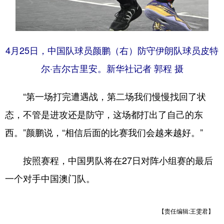
4月25日，中国队球员颜鹏（右）防守伊朗队球员皮特
尔·吉尔古里安。新华社记者 郭程 摄
“第一场打完遭遇战，第二场我们慢慢找回了状
态，不管是进攻还是防守，这场都打出了自己的东
西。”颜鹏说，“相信后面的比赛我们会越来越好。”
按照赛程，中国男队将在27日对阵小组赛的最后
一个对手中国澳门队。
【责任编辑:王雯君】