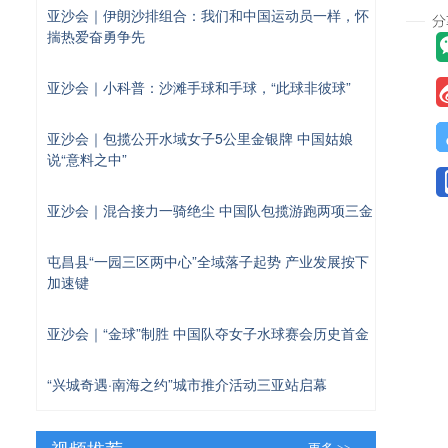
亚沙会｜伊朗沙排组合：我们和中国运动员一样，怀
揣热爱奋勇争先
亚沙会｜小科普：沙滩手球和手球，“此球非彼球”
亚沙会｜包揽公开水域女子5公里金银牌 中国姑娘
说“意料之中”
亚沙会｜混合接力一骑绝尘 中国队包揽游跑两项三金
屯昌县“一园三区两中心”全域落子起势 产业发展按下
加速键
亚沙会｜“金球”制胜 中国队夺女子水球赛会历史首金
“兴城奇遇·南海之约”城市推介活动三亚站启幕
视频推荐