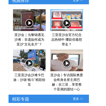
更多 >>
亚沙会｜当黎锦遇见
三亚亚沙会官方纪念
沙滩：非遗如何成为
品热销中 哪款你最想
亚沙“文化名片”？
带走？
三亚亚沙会沙滩卡巴
亚沙会 | 专访国际奥委
迪：沙场“格斗”精彩纷
会终身名誉主席巴
呈
赫：在三亚，享受整
个亚洲的团结一心
精彩专题
更多 >>