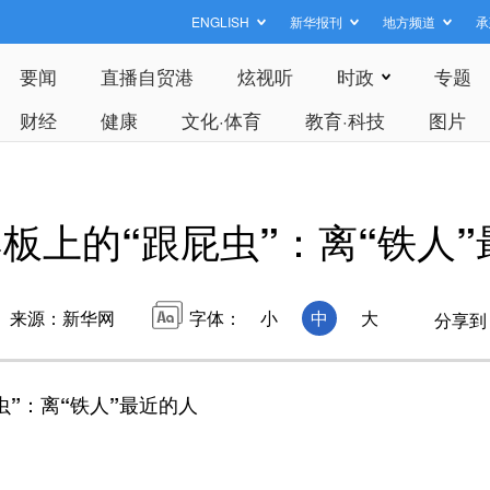
ENGLISH
新华报刊
地方频道
承
要闻
直播自贸港
炫视听
时政
专题
财经
健康
文化·体育
教育·科技
图片
板上的“跟屁虫”：离“铁人”
来源：新华网
字体：
小
中
大
分享到
虫”：离“铁人”最近的人