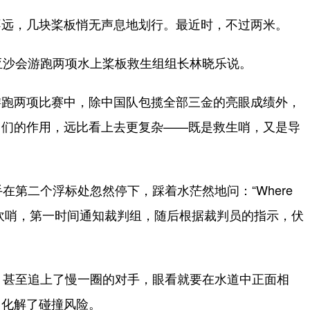
远，几块桨板悄无声息地划行。最近时，不过两米。
亚沙会游跑两项水上桨板救生组组长林晓乐说。
跑两项比赛中，除中国队包揽全部三金的亮眼成绩外，
它们的作用，远比看上去更复杂——既是救生哨，又是导
第二个浮标处忽然停下，踩着水茫然地问：“Where
刻吹哨，第一时间通知裁判组，随后根据裁判员的指示，伏
甚至追上了慢一圈的对手，眼看就要在水道中正面相
，化解了碰撞风险。