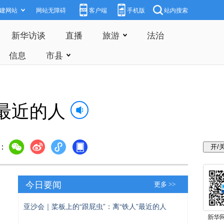
建网站
网站无障碍
客户端
手机版
站内搜索
新华访谈
直播
旅游
法治
信息
市县
最近的人
：
今日要闻
更多 >>
亚沙会｜桨板上的“跟屁虫”：离“铁人”最近的人