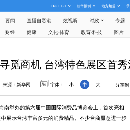
ENGLISH
新华报刊
地方频道
承
要闻
直播自贸港
炫视听
时政
专题
财经
健康
文化·体育
教育·科技
图片
寻觅商机 台湾特色展区首秀
来源：新华网
字体：
小
中
大
分享到
海南举办的第六届中国国际消费品博览会上，首次亮相
集中展示台湾丰富多元的消费精品。不少台商愿意进一步