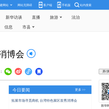
建网站
网站无障碍
客户端
手机版
站内搜索
新华访谈
直播
旅游
法治
信息
市县
消博会
：
今日要闻
更多 >>
拓展市场寻觅商机 台湾特色展区首秀消博会