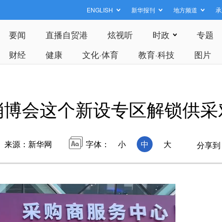
ENGLISH
新华报刊
地方频道
承
要闻
直播自贸港
炫视听
时政
专题
财经
健康
文化·体育
教育·科技
图片
在消博会这个新设专区解锁
来源：新华网
字体：
小
中
大
分享到