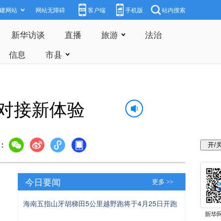
建网站
网站无障碍
客户端
手机版
站内搜索
新华访谈
直播
旅游
法治
信息
市县
供采对接新体验
：
今日要闻
更多 >>
海南五指山牙胡梯田5公里越野跑将于4月25日开跑