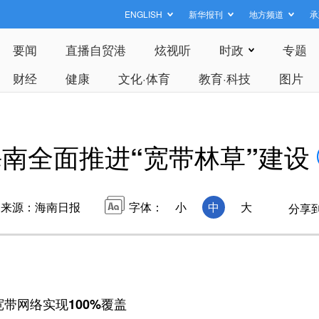
ENGLISH
新华报刊
地方频道
承
要闻
直播自贸港
炫视听
时政
专题
财经
健康
文化·体育
教育·科技
图片
海南全面推进“宽带林草”建设
来源：海南日报
字体：
小
中
大
分享
带网络实现100%覆盖