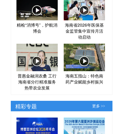
精检“消博号”，护航消
海南省2026年医保基
博会
金监管集中宣传月活
动启动
普惠金融润农桑 工行
海南五指山：特色南
海南省分行精准服务
药产业赋能乡村振兴
热带农业发展
精彩专题
更多 >>