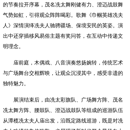
的节奏拉开序幕，茂名冼太舞刚健有力、澄迈战鼓舞
气势如虹，引得观众阵阵喝彩。歌舞《巾帼英雄冼夫
人》深情演绎冼夫人驰骋疆场、保境安民的英姿。演
出中还穿插移风易俗主题有奖问答，在互动中传递文
明理念。
庙前庭，木偶戏、八音演奏悠扬婉转，传统艺术
与广场舞台交相辉映，让观众沉浸其中，感受非遗的
独特魅力。
展演结束后，由冼太彩旗队、广场舞方阵、茂名
冼太舞方阵、腰鼓队、澄迈战鼓队等组成的巡游队伍
从潭榄冼太夫人庙出发，沿既定路线巡游，既是对冼