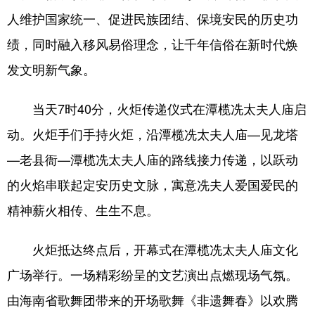
人维护国家统一、促进民族团结、保境安民的历史功
绩，同时融入移风易俗理念，让千年信俗在新时代焕
发文明新气象。
当天7时40分，火炬传递仪式在潭榄冼太夫人庙启
动。火炬手们手持火炬，沿潭榄冼太夫人庙—见龙塔
—老县衙—潭榄冼太夫人庙的路线接力传递，以跃动
的火焰串联起定安历史文脉，寓意冼夫人爱国爱民的
精神薪火相传、生生不息。
火炬抵达终点后，开幕式在潭榄冼太夫人庙文化
广场举行。一场精彩纷呈的文艺演出点燃现场气氛。
由海南省歌舞团带来的开场歌舞《非遗舞春》以欢腾