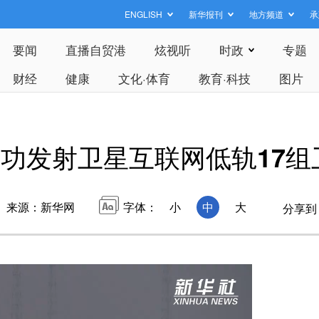
ENGLISH
新华报刊
地方频道
承
要闻
直播自贸港
炫视听
时政
专题
财经
健康
文化·体育
教育·科技
图片
功发射卫星互联网低轨17组
来源：新华网
字体：
小
中
大
分享到