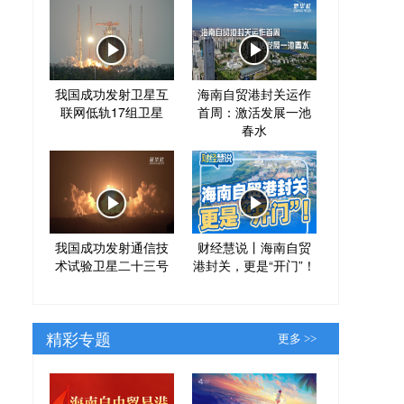
我国成功发射卫星互
海南自贸港封关运作
联网低轨17组卫星
首周：激活发展一池
春水
我国成功发射通信技
财经慧说丨海南自贸
术试验卫星二十三号
港封关，更是“开门”！
精彩专题
更多 >>