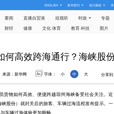
ENGLISH
新华报刊
地方频道
承
要闻
直播自贸港
炫视听
时政
专题
财经
健康
文化·体育
教育·科技
图片
如何高效跨海通行？海峡股
来源：新华网
字体：
小
中
大
分享到
货物如何高效、便捷跨越琼州海峡备受社会关注。近
海峡股份）就封关后的旅客、车辆过海流程发布提示。一
客与车辆过海体验更加顺畅。