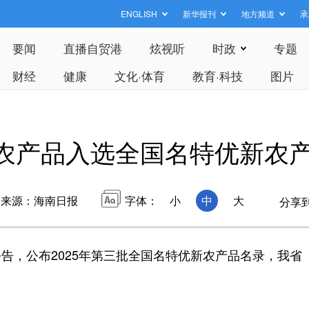
ENGLISH
新华报刊
地方频道
承
要闻
直播自贸港
炫视听
时政
专题
财经
健康
文化·体育
教育·科技
图片
个农产品入选全国名特优新农
来源：海南日报
字体：
小
中
大
分享
，公布2025年第三批全国名特优新农产品名录，我省