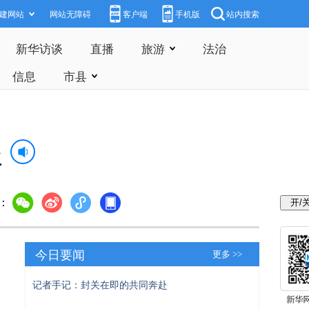
建网站
网站无障碍
客户端
手机版
站内搜索
新华访谈
直播
旅游
法治
信息
市县
赴
：
今日要闻
更多 >>
记者手记：封关在即的共同奔赴