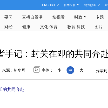
ENGLISH
新华报刊
地方频道
承
要闻
直播自贸港
炫视听
时政
专题
财经
健康
文化·体育
教育·科技
图片
者手记：封关在即的共同奔
来源：新华网
字体：
小
中
大
分享到
即的共同奔赴