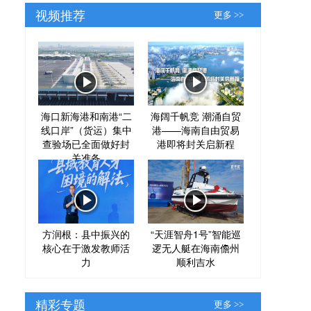
视频推荐
更多 >>
海口新海港和南港“二
海阔千帆竞 潮涌自贸
线口岸”（货运）集中
港——海南自由贸易
查验场已全面做好封
港即将封关启新程
关准备
方润根：县中振兴的
“天涯智舟1号”智能巡
核心在于激发教师活
逻无人艇在海南儋州
力
顺利吉水
精彩专题
更多 >>