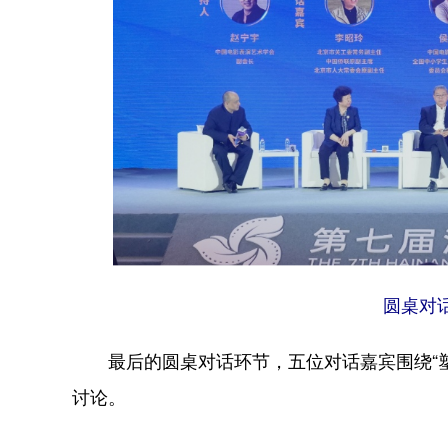
圆桌对
最后的圆桌对话环节，五位对话嘉宾围绕“塑
讨论。