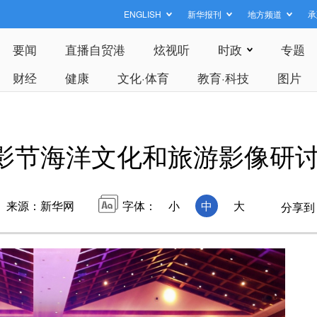
ENGLISH
新华报刊
地方频道
承
要闻
直播自贸港
炫视听
时政
专题
财经
健康
文化·体育
教育·科技
图片
影节海洋文化和旅游影像研
来源：新华网
字体：
小
中
大
分享到