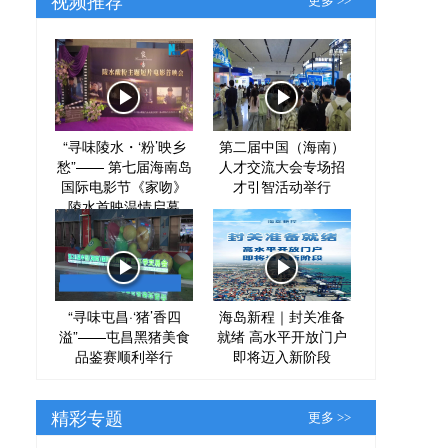
更多 >>
“寻味陵水・‘粉’映乡
第二届中国（海南）
愁”—— 第七届海南岛
人才交流大会专场招
国际电影节《家吻》
才引智活动举行
陵水首映温情启幕
“寻味屯昌·‘猪’香四
海岛新程｜封关准备
溢”——屯昌黑猪美食
就绪 高水平开放门户
品鉴赛顺利举行
即将迈入新阶段
精彩专题
更多 >>