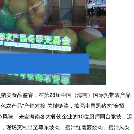
昌黑猪美食品鉴赛，在第28届中国（海南）国际热带农产品
色农产品“产销对接”关键链路，擦亮屯昌黑猪肉“金招
色风味。来自海南各大餐饮企业的10位厨师同台竞技，运
合，现场烹制出至尊东坡肉、蜜汁红薯酱烧肉、蜜汁凤梨