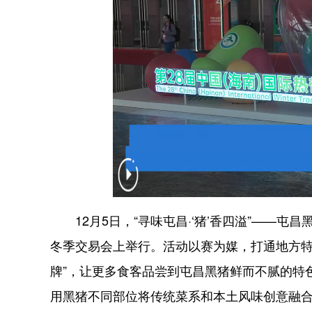
12月5日，“寻味屯昌·‘猪’香四溢”——屯
冬季交易会上举行。活动以赛为媒，打通地方特
牌”，让更多食客品尝到屯昌黑猪鲜而不腻的特
用黑猪不同部位将传统菜系和本土风味创意融