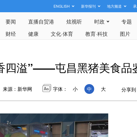
ENGLISH
新华报刊
地方频道
承
要闻
直播自贸港
炫视听
时政
专题
财经
健康
文化·体育
教育·科技
图片
猪’香四溢”——屯昌黑猪美食
来源：新华网
字体：
小
中
大
分享到