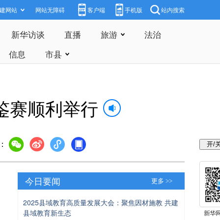
建网站
网站无障碍
客户端
手机版
站内搜索
新华访谈
直播
旅游
法治
信息
市县
品鉴赛顺利举行
：
今日要闻
更多 >>
2025县域教育高质量发展大会：聚焦因材施教 共建
县域教育新生态