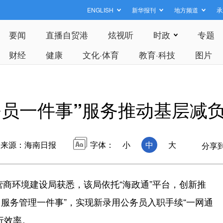
ENGLISH
新华报刊
地方频道
承
要闻
直播自贸港
炫视听
时政
专题
财经
健康
文化·体育
教育·科技
图片
务员一件事”服务推动基层减
来源：海南日报
字体：
小
中
大
分享
商环境建设局获悉，该局依托“海政通”平台，创新推
）服务管理一件事”，实现新录用公务员入职手续“一网通
行效率。