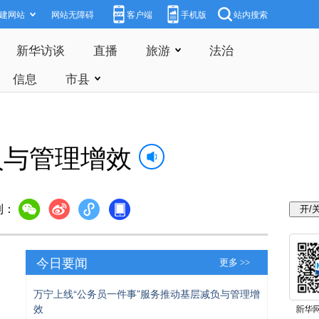
建网站
网站无障碍
客户端
手机版
站内搜索
新华访谈
直播
旅游
法治
信息
市县
负与管理增效
到：
今日要闻
更多 >>
万宁上线“公务员一件事”服务推动基层减负与管理增
效