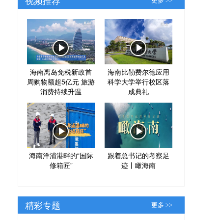
更多 >>
海南离岛免税新政首
海南比勒费尔德应用
周购物额超5亿元 旅游
科学大学举行校区落
消费持续升温
成典礼
海南洋浦港畔的“国际
跟着总书记的考察足
修箱匠”
迹丨瞰海南
精彩专题
更多 >>