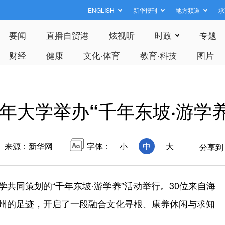
ENGLISH
新华报刊
地方频道
承
要闻
直播自贸港
炫视听
时政
专题
财经
健康
文化·体育
教育·科技
图片
年大学举办“千年东坡·游学
来源：新华网
字体：
小
中
大
分享到
共同策划的“千年东坡·游学养”活动举行。30位来自海
琼州的足迹，开启了一段融合文化寻根、康养休闲与求知