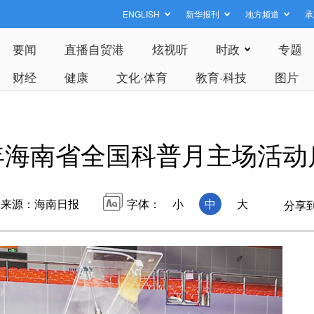
ENGLISH
新华报刊
地方频道
承
要闻
直播自贸港
炫视听
时政
专题
财经
健康
文化·体育
教育·科技
图片
5年海南省全国科普月主场活动
来源：海南日报
字体：
小
中
大
分享