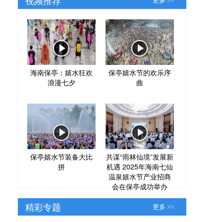
更多 >>
海南保亭：嬉水狂欢
保亭嬉水节的欢乐序
浪漫七夕
曲
保亭嬉水节装备大比
共谋“雨林仙境”发展新
拼
机遇 2025年海南七仙
温泉嬉水节产业招商
会在保亭成功举办
精彩专题
更多 >>