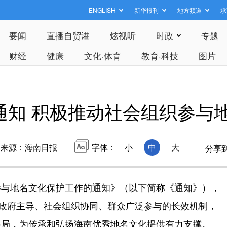
ENGLISH
新华报刊
地方频道
承
要闻
直播自贸港
炫视听
时政
专题
财经
健康
文化·体育
教育·科技
图片
通知 积极推动社会组织参与
来源：海南日报
字体：
小
中
大
分享
与地名文化保护工作的通知》（以下简称《通知》），
全政府主导、社会组织协同、群众广泛参与的长效机制，
格局，为传承和弘扬海南优秀地名文化提供有力支撑。