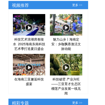
视频推荐
更多 >>
科技艺术浪潮席卷陵
魅力山乡丨海南定
水 2025海南东南科技
安：乡咖飘香激活文
艺术季打造夏日盛会
旅动能
在海南三亚邂逅科技
科技破壁 产业兴旺
盛宴
——三亚育才生态区
榴莲产业发展一线见
闻
精彩专题
更多 >>