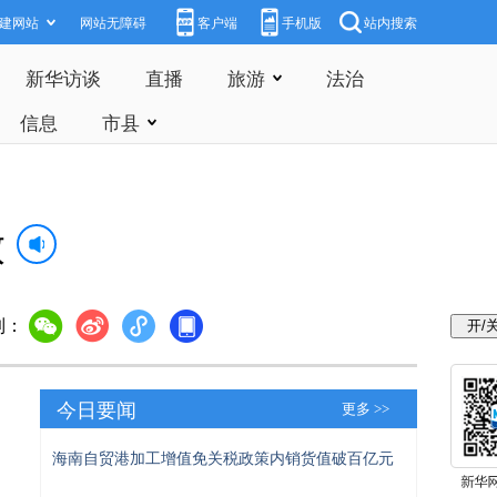
建网站
网站无障碍
客户端
手机版
站内搜索
新华访谈
直播
旅游
法治
信息
市县
放
到：
今日要闻
更多 >>
海南自贸港加工增值免关税政策内销货值破百亿元