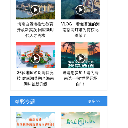
海南自贸港推动教育
VLOG：看似普通的海
开放新实践 回应新时
南临高灯塔为何获此
代人才需求
殊荣？
36位湘琼名厨海口竞
邀请您参加！请为海
技 健康湘菜融合海南
南选一句“世界开场
风味创新升级
白”！
精彩专题
更多 >>