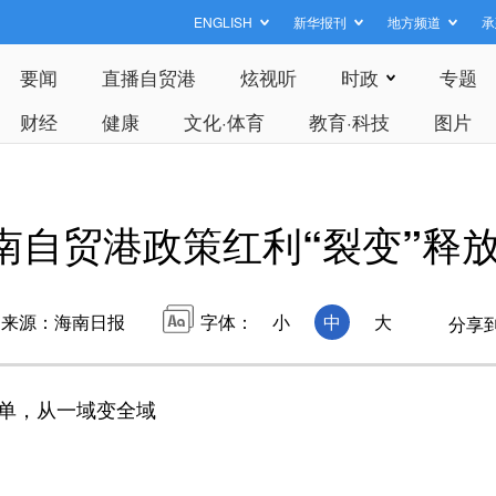
ENGLISH
新华报刊
地方频道
承
要闻
直播自贸港
炫视听
时政
专题
财经
健康
文化·体育
教育·科技
图片
南自贸港政策红利“裂变”释
来源：海南日报
字体：
小
中
大
分享
单，从一域变全域