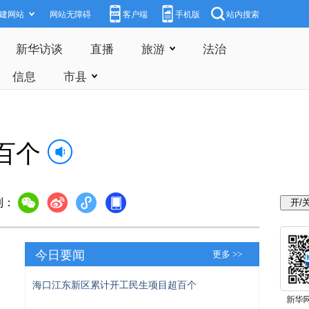
建网站
网站无障碍
客户端
手机版
站内搜索
新华访谈
直播
旅游
法治
信息
市县
百个
到：
今日要闻
更多 >>
海口江东新区累计开工民生项目超百个