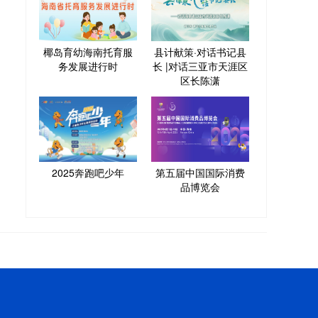
椰岛育幼海南托育服
县计献策·对话书记县
务发展进行时
长 |对话三亚市天涯区
区长陈潇
2025奔跑吧少年
第五届中国国际消费
品博览会