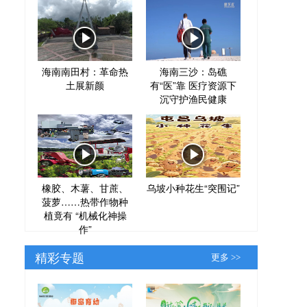
海南南田村：革命热
海南三沙：岛礁
土展新颜
有“医”靠 医疗资源下
沉守护渔民健康
橡胶、木薯、甘蔗、
乌坡小种花生“突围记”
菠萝……热带作物种
植竟有 “机械化神操
作”
精彩专题
更多 >>