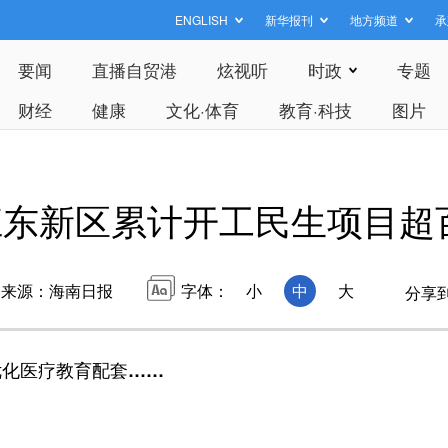
ENGLISH
新华报刊
地方频道
承
要闻
直播自贸港
炫视听
时政
专题
财经
健康
文化·体育
教育·科技
图片
江东新区累计开工民生项目超
来源：海南日报
字体：
小
中
大
分享
化医疗教育配套……