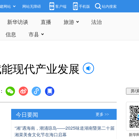
建网站
网站无障碍
客户端
手机版
站内搜索
新华访谈
直播
旅游
法治
信息
市县
赋能现代产业发展
：
今日要闻
更多 >>
“湘”遇海南，潮涌琼岛——2025味道湖南暨第二十届
湘菜美食文化节在海口启幕