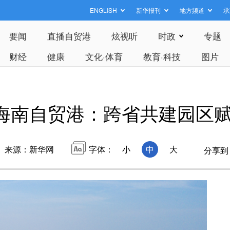
ENGLISH
新华报刊
地方频道
承
要闻
直播自贸港
炫视听
时政
专题
财经
健康
文化·体育
教育·科技
图片
海南自贸港：跨省共建园区
来源：新华网
字体：
小
中
大
分享到