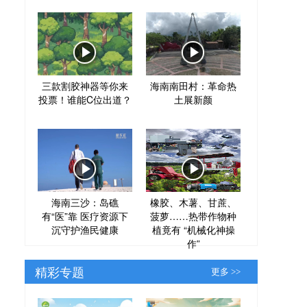
三款割胶神器等你来
海南南田村：革命热
投票！谁能C位出道？
土展新颜
海南三沙：岛礁
橡胶、木薯、甘蔗、
有“医”靠 医疗资源下
菠萝……热带作物种
沉守护渔民健康
植竟有 “机械化神操
作”
精彩专题
更多 >>