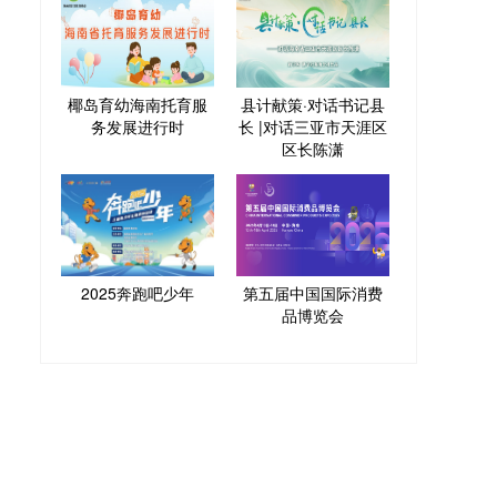
椰岛育幼海南托育服
县计献策·对话书记县
务发展进行时
长 |对话三亚市天涯区
区长陈潇
2025奔跑吧少年
第五届中国国际消费
品博览会