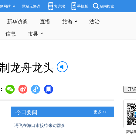
建网站
网站无障碍
客户端
手机版
站内搜索
新华访谈
直播
旅游
法治
信息
市县
赶制龙舟龙头
：
今日要闻
更多 >>
冯飞在海口市接待来访群众