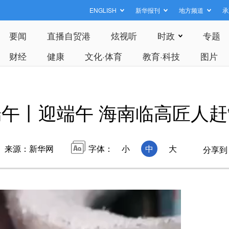
ENGLISH
新华报刊
地方频道
承
要闻
直播自贸港
炫视听
时政
专题
财经
健康
文化·体育
教育·科技
图片
端午丨迎端午 海南临高匠人
来源：新华网
字体：
小
中
大
分享到