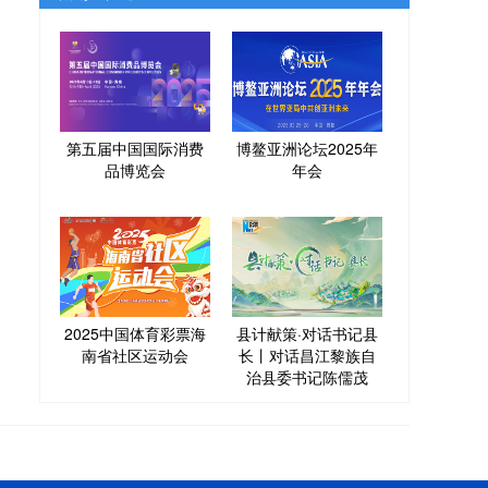
第五届中国国际消费
博鳌亚洲论坛2025年
品博览会
年会
2025中国体育彩票海
县计献策·对话书记县
南省社区运动会
长丨对话昌江黎族自
治县委书记陈儒茂