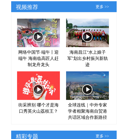
视频推荐
更多 >>
网络中国节·端午丨迎
海南昌江“水上娘子
端午 海南临高匠人赶
军”划出乡村振兴新轨
制龙舟龙头
迹
街采辨别 哪个才是海
全球连线｜中外专家
口秀英火山荔枝王？
学者相聚海南自贸港
共话区域合作新路径
精彩专题
更多 >>