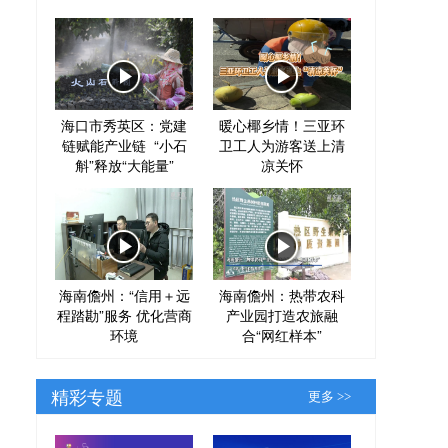
海口市秀英区：党建
暖心椰乡情！三亚环
链赋能产业链 “小石
卫工人为游客送上清
斛”释放“大能量”
凉关怀
海南儋州：“信用＋远
海南儋州：热带农科
程踏勘”服务 优化营商
产业园打造农旅融
环境
合“网红样本”
精彩专题
更多 >>