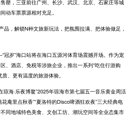
已售罄，三亚前往广州、长沙、武汉、北京、石家庄等城
期间动车票票源相对充足。
产品，解锁N种文旅新玩法，把氛围拉满、把体验做足，
—“冠岁”海口站将在海口五源河体育场震撼开场。作为宠
区、酒店、免税等涉旅企业，推出一系列“吃住行游购
优质、更有温度的旅游体验。
琼海·乐夜博鳌”2025年琼海市第七届五一音乐黄金周活
花庵里点秋香”“夏洛特的Disco啤酒狂欢夜”三大经典电
结不同地域特色美食、文创工坊、潮玩空间等全业态集市