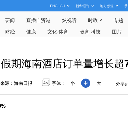
ENGLISH
新华报刊
地方频道
承
要闻
直播自贸港
炫视听
时政
专题
财经
健康
文化·体育
教育·科技
图片
”假期海南酒店订单量增长超7
来源：海南日报
字体：
小
中
大
分享
0%