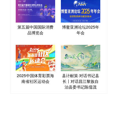
第五届中国国际消费
博鳌亚洲论坛2025年
品博览会
年会
2025中国体育彩票海
县计献策·对话书记县
南省社区运动会
长丨对话昌江黎族自
治县委书记陈儒茂