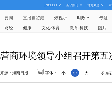
ENGLISH
新华报刊
地方频道
承
要闻
直播自贸港
炫视听
时政
专题
财经
健康
文化·体育
教育·科技
图片
化营商环境领导小组召开第五
来源：海南日报
字体：
小
中
大
分享
调