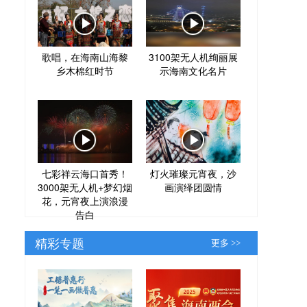
歌唱，在海南山海黎
3100架无人机绚丽展
乡木棉红时节
示海南文化名片
七彩祥云海口首秀！
灯火璀璨元宵夜，沙
3000架无人机+梦幻烟
画演绎团圆情
花，元宵夜上演浪漫
告白
精彩专题
更多 >>