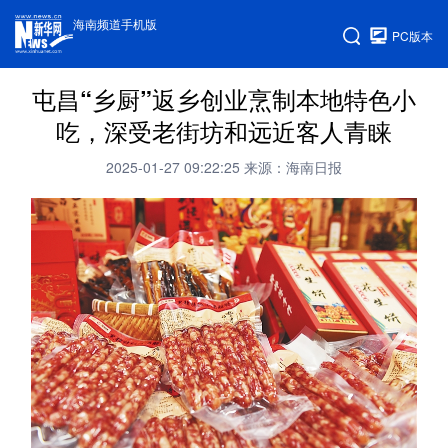
海南频道手机版
PC版本
屯昌“乡厨”返乡创业烹制本地特色小
吃，深受老街坊和远近客人青睐
2025-01-27 09:22:25
来源：海南日报