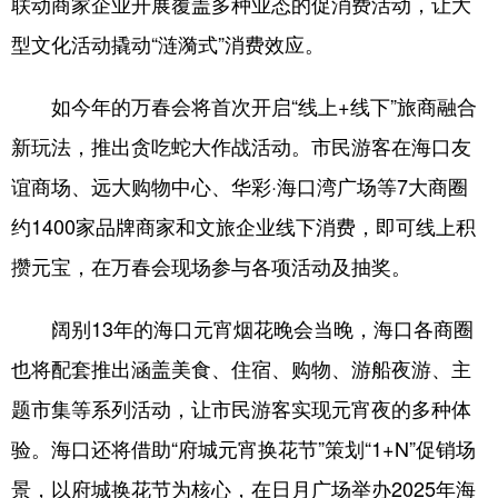
联动商家企业开展覆盖多种业态的促消费活动，让大
型文化活动撬动“涟漪式”消费效应。
如今年的万春会将首次开启“线上+线下”旅商融合
新玩法，推出贪吃蛇大作战活动。市民游客在海口友
谊商场、远大购物中心、华彩·海口湾广场等7大商圈
约1400家品牌商家和文旅企业线下消费，即可线上积
攒元宝，在万春会现场参与各项活动及抽奖。
阔别13年的海口元宵烟花晚会当晚，海口各商圈
也将配套推出涵盖美食、住宿、购物、游船夜游、主
题市集等系列活动，让市民游客实现元宵夜的多种体
验。海口还将借助“府城元宵换花节”策划“1+N”促销场
景，以府城换花节为核心，在日月广场举办2025年海