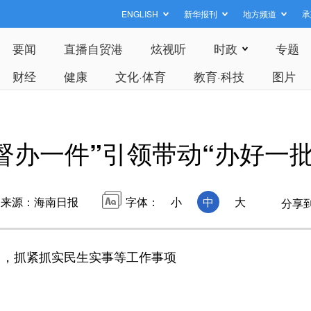
ENGLISH
新华报刊
地方频道
承
要闻
直播自贸港
炫视听
时政
专题
财经
健康
文化·体育
教育·科技
图片
督办一件”引领带动“办好一批
来源：海南日报
字体：
小
中
大
分享
，抓紧抓实民生实事等工作事项