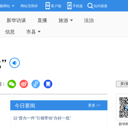
建网站
网站无障碍
客户端
手机版
站内搜索
新华访谈
直播
旅游
法治
信息
市县
”
到：
今日要闻
更多 >>
以“督办一件”引领带动“办好一批”