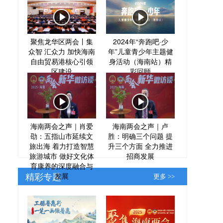
聚焦龙华区两会丨集
2024年“奔跑吧·少
众智 汇众力 加快海南
年”儿童青少年主题健
自由贸易港核心引领
身活动（海南站）精
区建设
彩回顾
海南两会之声｜肖爱
海南两会之声｜卢
劭：五指山市延续文
胜：明确三个问题 提
旅出海 着力打造智慧
升三个方面 全力推进
旅游城市 做好文化体
招商发展
育康养的深度融合与
精彩专题
发展
更多 >>