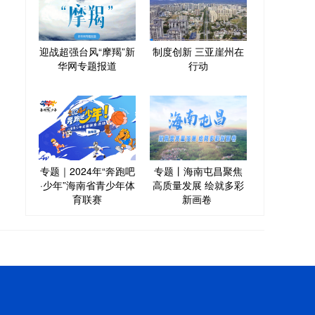
迎战超强台风“摩羯”新
制度创新 三亚崖州在
华网专题报道
行动
专题｜2024年“奔跑吧
专题丨海南屯昌聚焦
·少年”海南省青少年体
高质量发展 绘就多彩
育联赛
新画卷