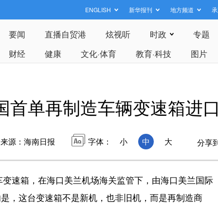
ENGLISH
新华报刊
地方频道
承
要闻
直播自贸港
炫视听
时政
专题
财经
健康
文化·体育
教育·科技
图片
国首单再制造车辆变速箱进
来源：海南日报
字体：
小
中
大
分享
车变速箱，在海口美兰机场海关监管下，由海口美兰国际
的是，这台变速箱不是新机，也非旧机，而是再制造商