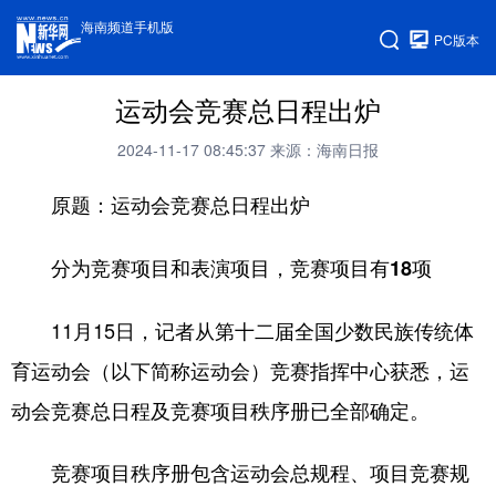
海南频道手机版
PC版本
运动会竞赛总日程出炉
2024-11-17 08:45:37
来源：海南日报
原题：运动会竞赛总日程出炉
分为竞赛项目和表演项目，竞赛项目有18项
11月15日，记者从第十二届全国少数民族传统体
育运动会（以下简称运动会）竞赛指挥中心获悉，运
动会竞赛总日程及竞赛项目秩序册已全部确定。
竞赛项目秩序册包含运动会总规程、项目竞赛规