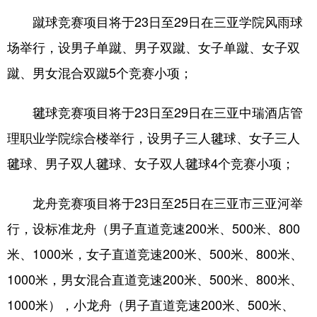
蹴球竞赛项目将于23日至29日在三亚学院风雨球
场举行，设男子单蹴、男子双蹴、女子单蹴、女子双
蹴、男女混合双蹴5个竞赛小项；
毽球竞赛项目将于23日至29日在三亚中瑞酒店管
理职业学院综合楼举行，设男子三人毽球、女子三人
毽球、男子双人毽球、女子双人毽球4个竞赛小项；
龙舟竞赛项目将于23日至25日在三亚市三亚河举
行，设标准龙舟（男子直道竞速200米、500米、800
米、1000米，女子直道竞速200米、500米、800米、
1000米，男女混合直道竞速200米、500米、800米、
1000米），小龙舟（男子直道竞速200米、500米、