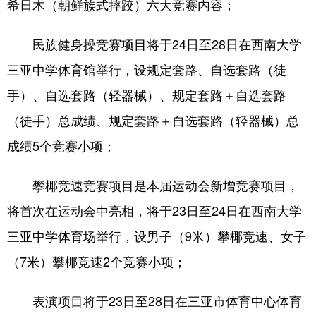
希日木（朝鲜族式摔跤）六大竞赛内容；
民族健身操竞赛项目将于24日至28日在西南大学
三亚中学体育馆举行，设规定套路、自选套路（徒
手）、自选套路（轻器械）、规定套路＋自选套路
（徒手）总成绩、规定套路＋自选套路（轻器械）总
成绩5个竞赛小项；
攀椰竞速竞赛项目是本届运动会新增竞赛项目，
将首次在运动会中亮相，将于23日至24日在西南大学
三亚中学体育场举行，设男子（9米）攀椰竞速、女子
（7米）攀椰竞速2个竞赛小项；
表演项目将于23日至28日在三亚市体育中心体育