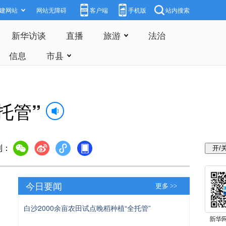
建网站
网站无障碍
客户端
手机版
站内搜索
新华访谈
直播
旅游
法治
信息
市县
托管”
到：
今日要闻
更多 >>
白沙2000余亩农田试点晚稻种植“全托管”