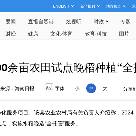
ENGLISH
新华报刊
地方频道
承
要闻
直播自贸港
炫视听
时政
专题
财经
健康
文化·体育
教育·科技
图片
00余亩农田试点晚稻种植“全
来源：海南日报
字体：
小
中
大
分享
服务项目。该县农业农村局有关负责人介绍称，2024
试点，实施水稻晚造“全托管”服务。