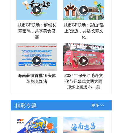
城市CP联动：解锁长
城市CP联动：彭山“遇
寿密码，共享美食盛
上”澄迈，共话长寿文
宴
化
海南获得首批16头体
2024年保亭红毛丹文
细胞克隆猪
化节开幕式突遇大雨
现场出现暖心一幕
精彩专题
更多 >>