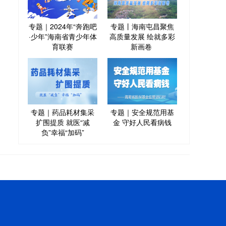
专题｜2024年“奔跑吧
专题丨海南屯昌聚焦
·少年”海南省青少年体
高质量发展 绘就多彩
育联赛
新画卷
专题｜药品耗材集采
专题｜安全规范用基
扩围提质 就医“减
金 守好人民看病钱
负”幸福“加码”