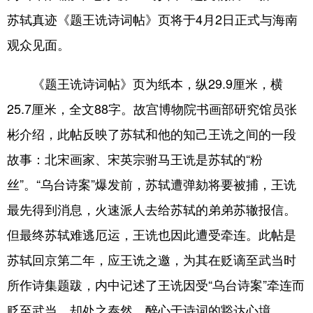
苏轼真迹《题王诜诗词帖》页将于4月2日正式与海南
观众见面。
《题王诜诗词帖》页为纸本，纵29.9厘米，横
25.7厘米，全文88字。故宫博物院书画部研究馆员张
彬介绍，此帖反映了苏轼和他的知己王诜之间的一段
故事：北宋画家、宋英宗驸马王诜是苏轼的“粉
丝”。“乌台诗案”爆发前，苏轼遭弹劾将要被捕，王诜
最先得到消息，火速派人去给苏轼的弟弟苏辙报信。
但最终苏轼难逃厄运，王诜也因此遭受牵连。此帖是
苏轼回京第二年，应王诜之邀，为其在贬谪至武当时
所作诗集题跋，内中记述了王诜因受“乌台诗案”牵连而
贬至武当，却处之泰然，醉心于诗词的豁达心境。