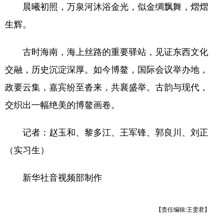
晨曦初照，万泉河沐浴金光，似金绸飘舞，熠熠
生辉。
古时海南，海上丝路的重要驿站，见证东西文化
交融，历史沉淀深厚。如今博鳌，国际会议举办地，
政要云集，嘉宾纷至沓来，共襄盛举。古韵与现代，
交织出一幅绝美的博鳌画卷。
记者：赵玉和、黎多江、王军锋、郭良川、刘正
（实习生）
新华社音视频部制作
【责任编辑:王雯君】