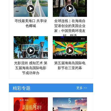
寻找最美海口 共享绿
全球连线｜在海南自
色椰城
贸港创业的美国企业
家：中国营商环境友
好、舒适
光影流转 感知艺术 第
第五届海南岛国际电
五届海南岛国际电影
影节在三亚闭幕
节成功举办
精彩专题
更多 >>