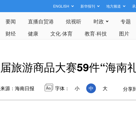
ENGLISH
新华报刊
地方频道
承
要闻
直播自贸港
炫视听
时政
专题
财经
健康
文化·体育
教育·科技
图片
届旅游商品大赛59件“海南
来源：海南日报
字体：
小
中
大
分享